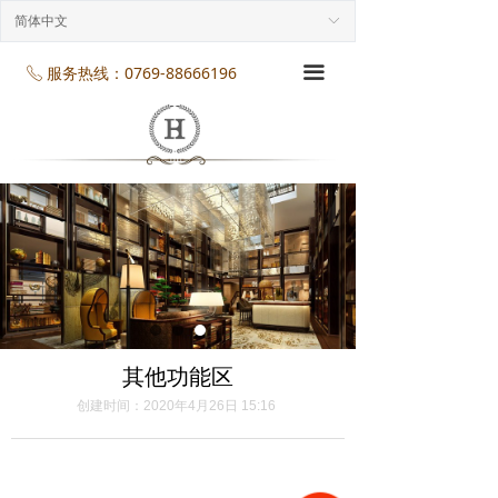
首页
简体中文
ꀅ
企业介绍
服务热线：0769-88666196
끀
ꂅ
工程案列
产品展示
项目服务
企业规模
企业资质
其他功能区
企业资讯
创建时间：
2020年4月26日
15:16
联系我们