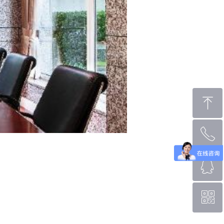
ꁸ
ꂅ
回到顶部
ꁗ
0769-88666196
ꀥ
QQ客服