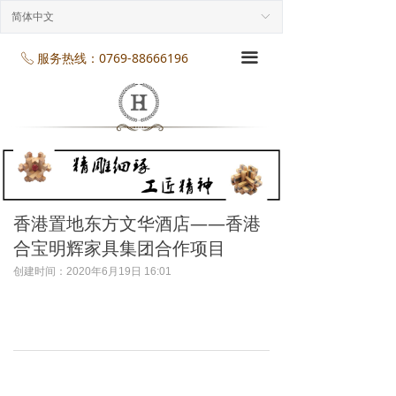
首页
简体中文
ꀅ
企业介绍
服务热线：0769-88666196
끀
ꂅ
工程案列
产品展示
项目服务
企业规模
香港置地东方文华酒店——香港
合宝明辉家具集团合作项目
企业资质
创建时间：
2020年6月19日
16:01
企业资讯
联系我们