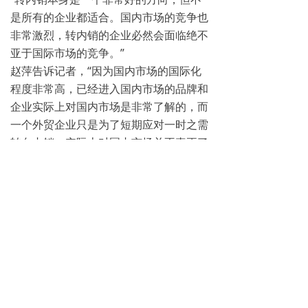
是所有的企业都适合。国内市场的竞争也
非常激烈，转内销的企业必然会面临绝不
亚于国际市场的竞争。”
赵萍告诉记者，“因为国内市场的国际化
程度非常高，已经进入国内市场的品牌和
企业实际上对国内市场是非常了解的，而
一个外贸企业只是为了短期应对一时之需
转向内销，实际上对国内市场并不真正了
解，其实失败的概率很大。”
小结：
国内疫情逐渐平稳，但国际疫情形势持续
恶化，对于广大家具外贸出口企业来
说，“出口转内销”已然势在必行，而这一
举动将在某种程度上加剧行业竞争。
随着以家具出业务为主的家具企业将目光
投向国内市场，价格战将或又将不可避免
的发生。