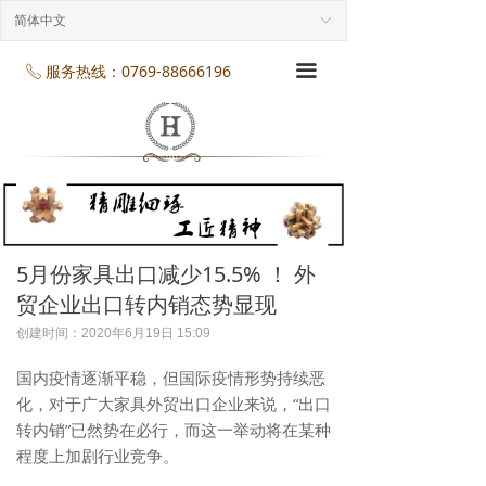
首页
简体中文
ꀅ
企业介绍
服务热线：0769-88666196
끀
ꂅ
工程案列
产品展示
项目服务
企业规模
5月份家具出口减少15.5% ！ 外
贸企业出口转内销态势显现
企业资质
创建时间：
2020年6月19日
15:09
企业资讯
国内疫情逐渐平稳，但国际疫情形势持续恶
化，对于广大家具外贸出口企业来说，“出口
联系我们
转内销”已然势在必行，而这一举动将在某种
程度上加剧行业竞争。