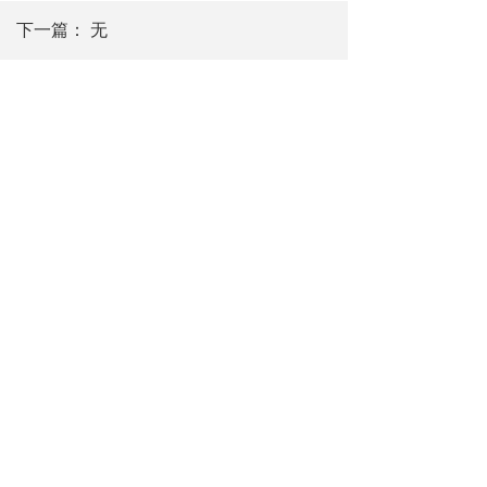
下一篇：
无
东莞市合宝明辉家具装饰工程有限公司
0769-88666196
hpmh@hkhpmh.com
广东省东莞市大岭山镇金桔村大畔田路南
客服热线
0769-88666196
周一至周六：9：00-18：00