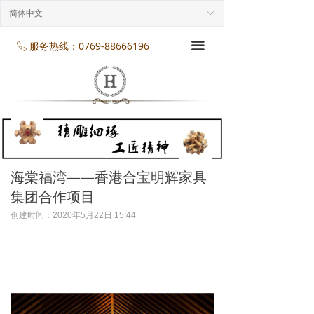
首页
简体中文
ꀅ
企业介绍
服务热线：0769-88666196
끀
ꂅ
工程案列
产品展示
项目服务
企业规模
海棠福湾——香港合宝明辉家具
集团合作项目
企业资质
创建时间：
2020年5月22日
15:44
企业资讯
联系我们