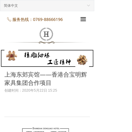
首页
简体中文
ꀅ
企业介绍
服务热线：0769-88666196
끀
ꂅ
工程案列
产品展示
项目服务
企业规模
上海东郊宾馆——香港合宝明辉
家具集团合作项目
企业资质
创建时间：
2020年5月22日
15:25
企业资讯
联系我们