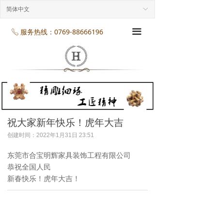
首页
简体中文
ꀅ
企业介绍
服务热线：0769-88666196
끀
ꂅ
工程案列
产品展示
项目服务
企业规模
祝大家新年快乐！虎年大吉
创建时间：
2022年1月31日
23:51
企业资质
东莞市合宝明辉家具装饰工程有限公司
企业资讯
恭祝全国人民
新春快乐！虎年大吉！
联系我们