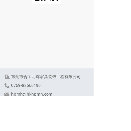
东莞市合宝明辉家具装饰工程有限公司
0769-88666196
hpmh@hkhpmh.com
广东省东莞市大岭山镇金桔村大畔田路南
客服热线
0769-88666196