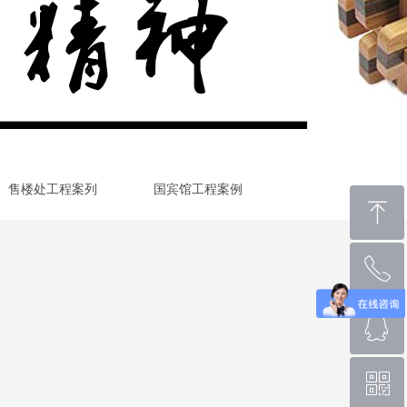
售楼处工程案列
国宾馆工程案例
ꁸ
ꂅ
回到顶部
ꁗ
0769-88666196
ꀥ
QQ客服